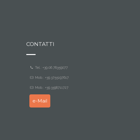
CONTATTI
Tel.: +39.06.78359077
Mob.: +39.3755197617
Mob.: +39.3398711727
e-Mail