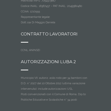
Matricola INPS: 7054373687
Codice INAIL: 18367457 – PAT INAIL: 2049580460
CCIAA: 1210555
Rappresentante legale:
Dott.ssa Di Maggio Daniela
CONTRATTO LAVORATORI
CCNL ANINSEI
AUTORIZZAZIONI LUBA 2
Municipio VII: autoriz. asilo nido per 34 bambini con
D.D. n° 2027 del 10 Ottobre 2012 (ultima variazione
intervenuta); include autorizzazioni USL
Posti convenzionati con il Comune di Roma, Dip.to
Politiche Educative e Scolastiche n° 34 posti