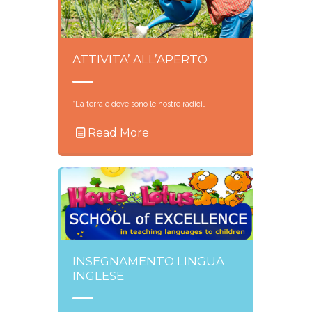
ATTIVITA’ ALL’APERTO
“La terra è dove sono le nostre radici…
Read More
INSEGNAMENTO LINGUA
INGLESE