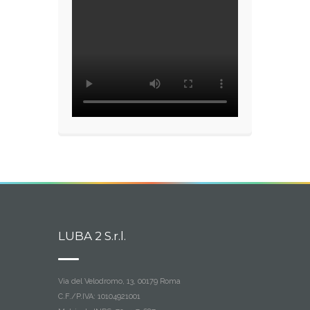
LUBA 2 S.r.l.
Via del Velodromo, 13, 00179 Roma
C.F./P.IVA: 10104921001