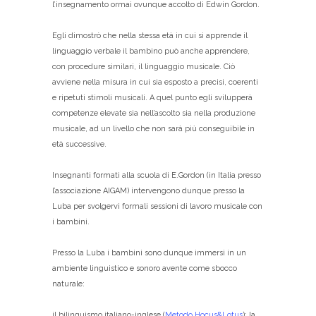
l’insegnamento ormai ovunque accolto di Edwin Gordon.
Egli dimostrò che nella stessa età in cui si apprende il
linguaggio verbale il bambino può anche apprendere,
con procedure similari, il linguaggio musicale. Ciò
avviene nella misura in cui sia esposto a precisi, coerenti
e ripetuti stimoli musicali. A quel punto egli svilupperà
competenze elevate sia nell’ascolto sia nella produzione
musicale, ad un livello che non sarà più conseguibile in
età successive.
Insegnanti formati alla scuola di E.Gordon (in Italia presso
l’associazione AIGAM) intervengono dunque presso la
Luba per svolgervi formali sessioni di lavoro musicale con
i bambini.
Presso la Luba i bambini sono dunque immersi in un
ambiente linguistico e sonoro avente come sbocco
naturale:
il bilinguismo italiano-inglese (
Metodo Hocus&Lotus
); la