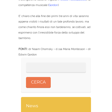
competenza musicale (
Gordon
)
E’ chiaro che alla fine dei primi tre anni di vita saranno
appena visibili i risultati di un tale profondo lavoro, ma
come chiarito finora essi non tarderanno, se coltivati, ad
esprimersi con l’irresistibile forza dello sviluppo del
bambino.
FONTI
: dr Noam Chomsky – d.ssa Maria Montessori – dr
Edwin Gordon
News