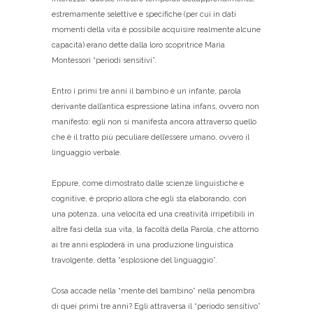
estremamente selettive e specifiche (per cui in dati
momenti della vita è possibile acquisire realmente alcune
capacità) erano dette dalla loro scopritrice Maria
Montessori “periodi sensitivi”.
Entro i primi tre anni il bambino è un infante, parola
derivante dall’antica espressione latina infans, ovvero non
manifesto: egli non si manifesta ancora attraverso quello
che è il tratto più peculiare dell’essere umano, ovvero il
linguaggio verbale.
Eppure, come dimostrato dalle scienze linguistiche e
cognitive, è proprio allora che egli sta elaborando, con
una potenza, una velocità ed una creatività irripetibili in
altre fasi della sua vita, la facoltà della Parola, che attorno
ai tre anni esploderà in una produzione linguistica
travolgente, detta “esplosione del linguaggio”.
Cosa accade nella “mente del bambino” nella penombra
di quei primi tre anni? Egli attraversa il “periodo sensitivo”