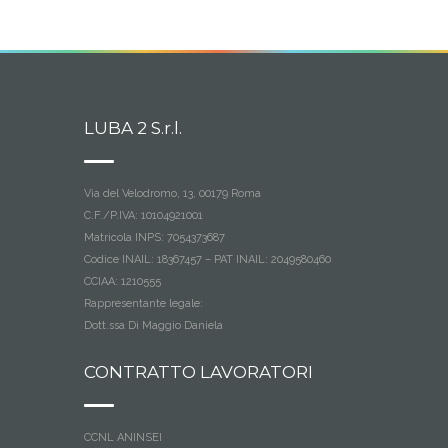
LUBA 2 S.r.l.
Via del Velodromo, 13, 00179 Roma
C.F./P.IVA: 10104921001
Matricola INPS: 7054373687
Codice INAIL: 18367457 – PAT INAIL: 2049580460
CCIAA: 1210555
Rappresentante legale:
Dott.ssa Di Maggio Daniela
CONTRATTO LAVORATORI
CCNL ANINSEI