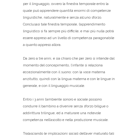
per il linguaggio, ovvero la finestra temporale entro la
quale può apprendere quantità enormi di competenze
linguistiche, naturalmente e senza alcuno sforzo.
Conclusasi tale finestra temporale, l’apprendimento
linguistico si fa sempre più difficile, e mai più nulla potrà
essere appreso ad un livello di competenza paragonabile
a quanto appreso allora.
Da zero a tre anni, e sia chiaro che per zero si intende dal
momento del concepimento, l’infante si relaziona
eccezionalmente con il suono: con la voce materna
anzitutto, quindi con la lingua materna e con le lingue in
generale, e con il linguaggio musicale.
Entro i 3 anni l’ambiente sonoro e sociale possono
condurre il bambino a divenire senza sforzo biligue o
addirittura trilingue, ed a maturare una notevole
competenza nell’ascolto e nella produzione musicale.
Tralasciando le implicazioni sociali dell’aver maturato tali